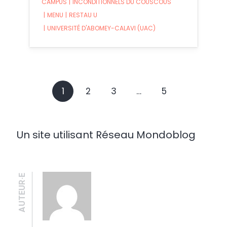
CAMPUS
|
INCONDITIONNELS DU COUSCOUS
|
MENU
|
RESTAU U
|
UNIVERSITÉ D'ABOMEY-CALAVI (UAC)
1
2
3
…
5
Un site utilisant Réseau Mondoblog
AUTEUR·E