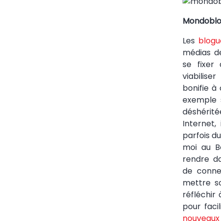
Mondoblog
Les
blogu
médias de
se fixer
viabilise
bonifie à
exemple 
déshérité
Internet,
parfois d
moi au B
rendre d
de connex
mettre so
réfléchir
pour faci
nouveaux