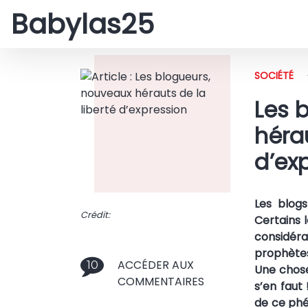
Babylas25
SOCIÉTÉ
Les 
hérau
d’ex
Les blogs
Crédit:
Certains 
considé
prophètes
ACCÉDER AUX
10
Une chose 
COMMENTAIRES
s’en faut
de ce ph