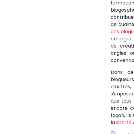
formation
blogosphè
contribu
de qualit
des blogu
émerger du
de créat
angles o
conventio
Dans cer
blogueur
d’autres
s’impose
que tous
encore c
façon, il
la
liberté 