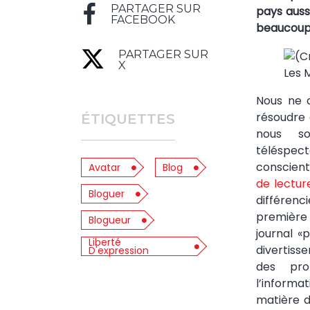
PARTAGER SUR
pays aussi
FACEBOOK
beaucoup
PARTAGER SUR
X
Les 
Nous ne 
résoudre 
ÉTIQUETTES
nous so
téléspec
conscient
Avatar
Blog
de lectur
Bloguer
différenc
première
Blogueur
journal 
Liberté
divertis
D'expression
des pro
l’inform
matière 