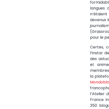
formidabl
langues d
n’étaien
devenus l
journalis
(Grassroo
pour le pe
Certes, 
l’instar d
des astu
et anime
membres. 
la platefo
Mondobl
francoph
l’Atelier
France In
350 blog