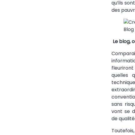
qu’ils son
des pauvr
Blog
Le blog, o
Comparais
informati
fleuriron
quelles 
technique
extraordi
convention
sans risq
vont se 
de qualité
Toutefoi