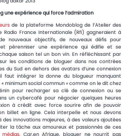
 une expérience qui force l’admiration
eurs
de la plateforme Mondoblog de l’Atelier des
 Radio France Internationale (Rfi) gagneraient à
 de nouveaux objectifs, de nouveaux défis pour
r et pérenniser une expérience qui édifie et se
 chaque saison tel un bon vin. En réfléchissant par
sur les conditions de bloguer dans nos contrées
es du Sud en dehors des avatars d’une connexion
 il faut intégrer la donne du blogueur manquant
u « minimum social commun » comme on le dit chez
énin pour recharger sa clé de connexion ou se
ans un cybercafé pour négocier quelques heures
ion à crédit avec force sourire afin de pouvoir
n billet en ligne. Cela interpelle et nous devons
 à des innovations majeures, à des valeurs ajoutées
liter la tâche aux amoureux et passionnés de ces
 médias.
Car,en Afrique, bloguer ne nourrit pas