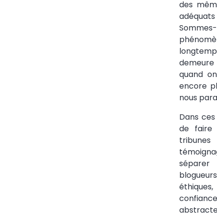
des mêmes
adéquats 
Sommes-
phénomèn
longtemp
demeure p
quand on 
encore pl
nous paraî
Dans ces 
de faire 
tribune
témoigna
séparer 
blogueur
éthiques
confiance
abstracte