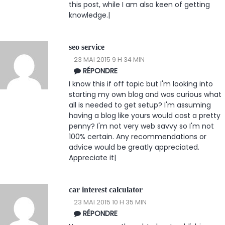
this post, while I am also keen of getting
knowledge.|
seo service
23 MAI 2015 9 H 34 MIN
RÉPONDRE
I know this if off topic but I'm looking into
starting my own blog and was curious what
all is needed to get setup? I'm assuming
having a blog like yours would cost a pretty
penny? I'm not very web savvy so I'm not
100% certain. Any recommendations or
advice would be greatly appreciated.
Appreciate it|
car interest calculator
23 MAI 2015 10 H 35 MIN
RÉPONDRE